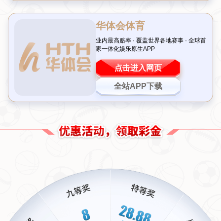
此外，年轻球员的使用也是一大争议点。虽然阿森纳近年来大力培养新人，
但部分年轻队员在大场面中表现不够稳定，如何平衡经验与潜力，是摆在教
练组面前的一道难题。有专家建议：“俱乐部应该考虑签下一两位经验丰富
的老将，以稳定军心，同时给予年轻人更多成长空间。”
球迷声音：对未来的期待与担忧并存