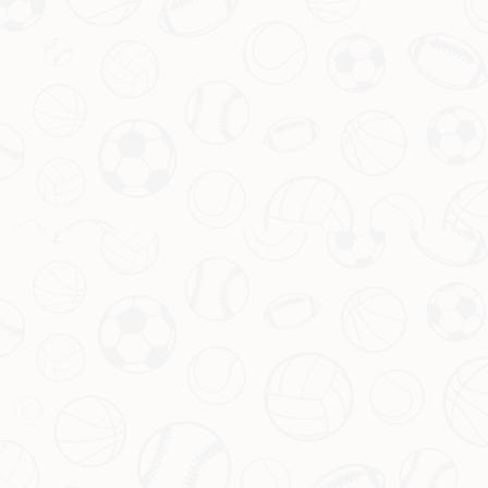
上一篇：【专访】米兰125周年庆，巴雷西分享半个世纪红黑情缘
下一篇： 04年欧洲杯冠军：历届决赛巅峰对决全解析
您的项目需求
*请认真填写需求信息，我们会在24小时内与您取得联系。